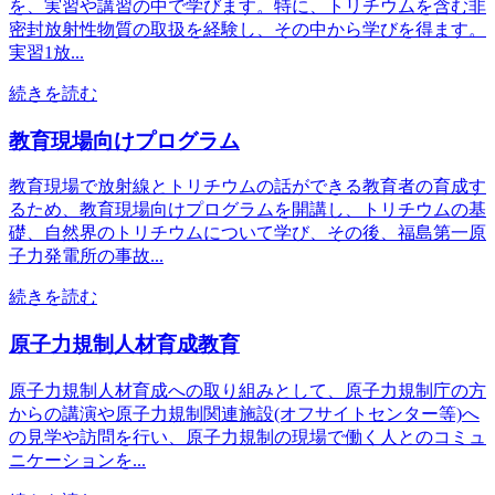
を、実習や講習の中で学びます。特に、トリチウムを含む非
密封放射性物質の取扱を経験し、その中から学びを得ます。
実習1放...
続きを読む
教育現場向けプログラム
教育現場で放射線とトリチウムの話ができる教育者の育成す
るため、教育現場向けプログラムを開講し、トリチウムの基
礎、自然界のトリチウムについて学び、その後、福島第一原
子力発電所の事故...
続きを読む
原子力規制人材育成教育
原子力規制人材育成への取り組みとして、原子力規制庁の方
からの講演や原子力規制関連施設(オフサイトセンター等)へ
の見学や訪問を行い、原子力規制の現場で働く人とのコミュ
ニケーションを...