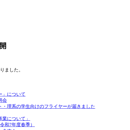
開
なりました。
ー」について
明会
ト・理系の学生向けのフライヤーが届きました
事業について」
令和7年度春季）