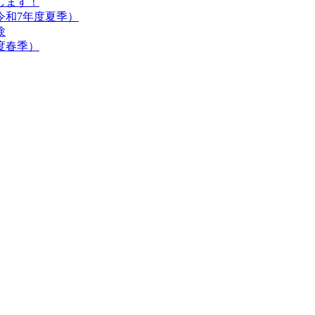
します！
令和7年度夏季）
験
度春季）