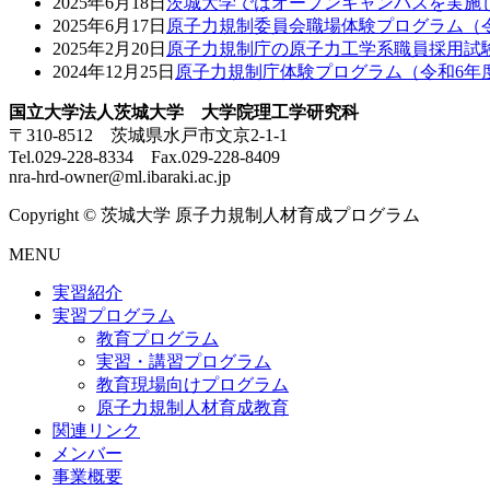
2025年6月18日
茨城大学ではオープンキャンパスを実施
2025年6月17日
原子力規制委員会職場体験プログラム（
2025年2月20日
原子力規制庁の原子力工学系職員採用試
2024年12月25日
原子力規制庁体験プログラム（令和6年
国立大学法人茨城大学 大学院理工学研究科
〒310-8512 茨城県水戸市文京2-1-1
Tel.029-228-8334 Fax.029-228-8409
nra-hrd-owner@ml.ibaraki.ac.jp
Copyright © 茨城大学 原子力規制人材育成プログラム
MENU
実習紹介
実習プログラム
教育プログラム
実習・講習プログラム
教育現場向けプログラム
原子力規制人材育成教育
関連リンク
メンバー
事業概要