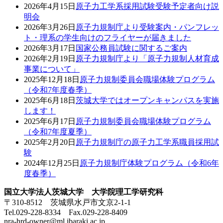
2026年4月15日
原子力工学系採用試験受験予定者向け説
明会
2026年3月26日
原子力規制庁より受験案内・パンフレッ
ト・理系の学生向けのフライヤーが届きました
2026年3月17日
国家公務員試験に関するご案内
2026年2月19日
原子力規制庁より「原子力規制人材育成
事業について」
2025年12月18日
原子力規制委員会職場体験プログラム
（令和7年度春季）
2025年6月18日
茨城大学ではオープンキャンパスを実施
します！
2025年6月17日
原子力規制委員会職場体験プログラム
（令和7年度夏季）
2025年2月20日
原子力規制庁の原子力工学系職員採用試
験
2024年12月25日
原子力規制庁体験プログラム（令和6年
度春季）
国立大学法人茨城大学 大学院理工学研究科
〒310-8512 茨城県水戸市文京2-1-1
Tel.029-228-8334 Fax.029-228-8409
nra-hrd-owner@ml.ibaraki.ac.jp