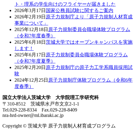
ト・理系の学生向けのフライヤーが届きました
2026年3月17日
国家公務員試験に関するご案内
2026年2月19日
原子力規制庁より「原子力規制人材育成
事業について」
2025年12月18日
原子力規制委員会職場体験プログラム
（令和7年度春季）
2025年6月18日
茨城大学ではオープンキャンパスを実施
します！
2025年6月17日
原子力規制委員会職場体験プログラム
（令和7年度夏季）
2025年2月20日
原子力規制庁の原子力工学系職員採用試
験
2024年12月25日
原子力規制庁体験プログラム（令和6年
度春季）
国立大学法人茨城大学 大学院理工学研究科
〒310-8512 茨城県水戸市文京2-1-1
Tel.029-228-8334 Fax.029-228-8409
nra-hrd-owner@ml.ibaraki.ac.jp
Copyright © 茨城大学 原子力規制人材育成プログラム