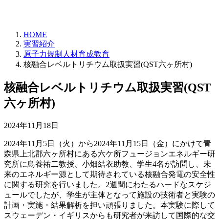
HOME
実習紹介
原子力規制人材育成教育
核融合レベルトリチウム取扱実習(QST六ヶ所村)
核融合レベルトリチウム取扱実習(QST
六ヶ所村)
2024年11月18日
2024年11月5日（火）から2024年11月15日（金）にかけて青
森県上北郡六ヶ所村にある六ケ所フュージョンエネルギー研
究所に鳥養祐二教授、小畑結衣助教、学生4名が訪問し、未
来のエネルギー源として期待されている核融合発電の安全性
に関する研究を行いました。2週間にわたるハードなスケジ
ュールでしたが、学生が主体となって施設の技術者と実験の
計画・実施・結果解析を担い頑張りました。本実験に際して
スウェーデン・イギリスからも研究者が来訪して国際的な交