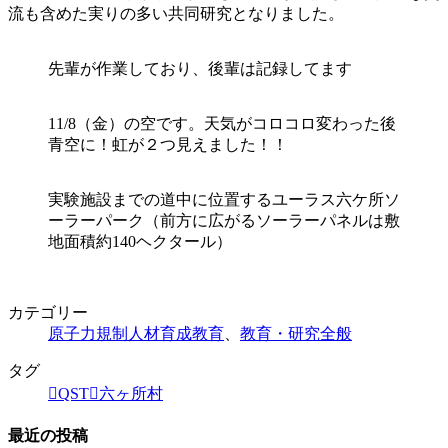
流も含めた実りの多い共同研究となりました。
先輩が作業しており、後輩は記録してます
11/8（金）の空です。天気がコロコロ変わった後
青空に！虹が２つ見えました！！
実験施設までの道中に位置するユーラス六ケ所ソ
ーラーパーク（前方に広がるソーラーパネルは敷
地面積約140ヘクタール）
カテゴリー
原子力規制人材育成教育
、
教育・研究全般
タグ
QST
六ヶ所村
最近の投稿