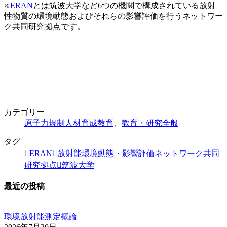
ERAN
とは筑波大学など6つの機関で構成されている放射
※
性物質の環境動態およびそれらの影響評価を行うネットワー
ク共同研究拠点です。
カテゴリー
原子力規制人材育成教育
、
教育・研究全般
タグ
ERAN
放射能環境動態・影響評価ネットワーク共同
研究拠点
筑波大学
最近の投稿
環境放射能測定概論